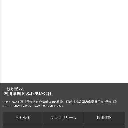
〒920-0361 石川県金沢市袋畠町南193番地 西部緑地公園内産業展示館2号館2階
TEL：076-268-6222 FAX：076-268-6653
公社概要
プレスリリース
採用情報