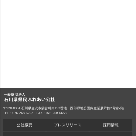
〒920-0361 石川県金沢市袋畠町南193番地 西部緑地公園内産業展示館2号館2階
TEL：076-268-6222 FAX：076-268-6653
公社概要
プレスリリース
採用情報