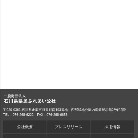
〒920-0361 石川県金沢市袋畠町南193番地 西部緑地公園内産業展示館2号館2階
TEL：076-268-6222 FAX：076-268-6653
公社概要
プレスリリース
採用情報