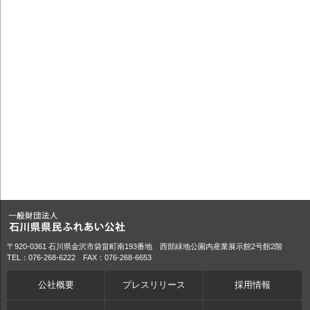
〒920-0361 石川県金沢市袋畠町南193番地 西部緑地公園内産業展示館2号館2階
TEL：076-268-6222 FAX：076-268-6653
公社概要
プレスリリース
採用情報