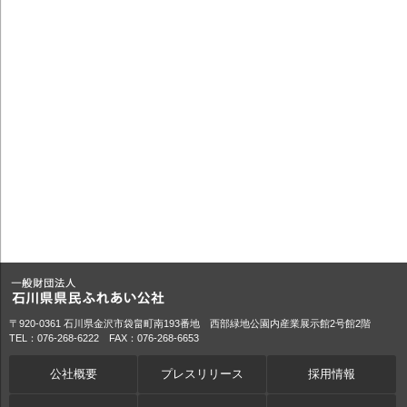
〒920-0361 石川県金沢市袋畠町南193番地 西部緑地公園内産業展示館2号館2階
TEL：076-268-6222 FAX：076-268-6653
公社概要
プレスリリース
採用情報