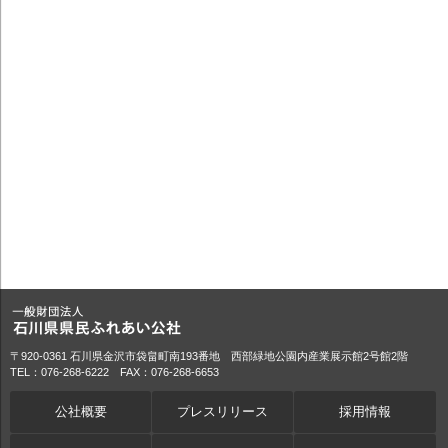
〒920-0361 石川県金沢市袋畠町南193番地 西部緑地公園内産業展示館2号館2階
TEL：076-268-6222 FAX：076-268-6653
公社概要
プレスリリース
採用情報