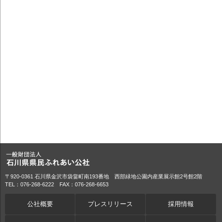
〒920-0361 石川県金沢市袋畠町南193番地 西部緑地公園内産業展示館2号館2階
TEL：076-268-6222 FAX：076-268-6653
公社概要
プレスリリース
採用情報