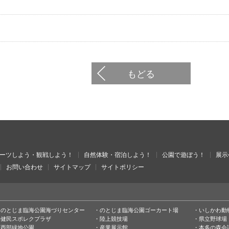
もどる
ーツしよう・観戦しよう！
自然体験・宿泊しよう！
公園で遊ぼう！
展示
お問い合わせ
サイトマップ
サイトポリシー
のとじま臨海公園海づりセンター
のとじま臨海公園ゴーカート場
いしかわ動
健民スポレクプラザ
陸上競技場
県立野球場
西部緑地公園
産業展示館
本多の森会