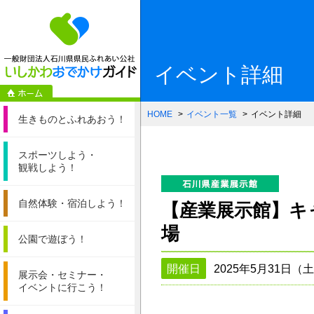
一般財団法人石
イベント詳細
HOME
イベント一覧
イベント詳細
生きものと
ふれあおう！
スポーツしよう・
観戦しよう！
自然体験・
宿泊しよう！
【産業展示館】キ
場
公園で遊ぼう！
開催日
2025年5月31日（
展示会・セミナー・
イベントに行こう！