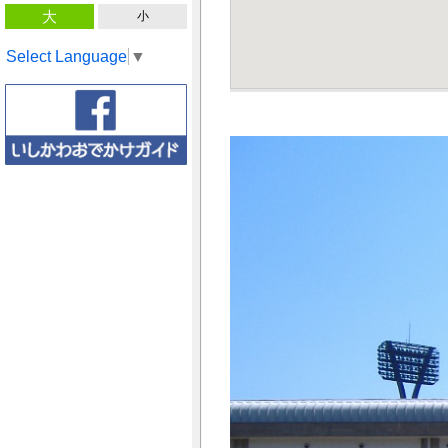
大
小
Select Language
▼