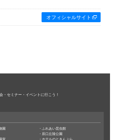
オフィシャルサイト
会・セミナー・イベントに行こう！
物園
ふれあい昆虫館
辰口丘陵公園
議室
ホテルのときんぷら