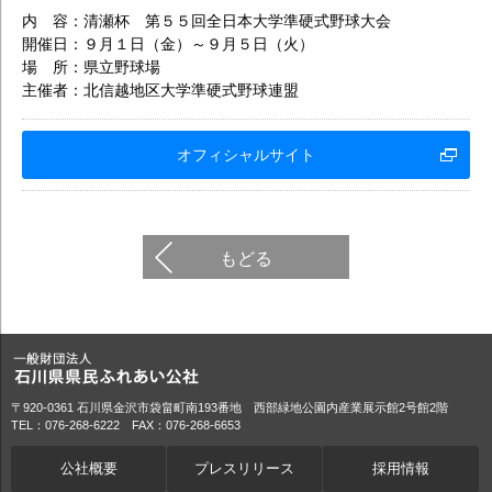
内 容：清瀬杯 第５５回全日本大学準硬式野球大会
開催日：９月１日（金）～９月５日（火）
場 所：県立野球場
主催者：北信越地区大学準硬式野球連盟
オフィシャルサイト
もどる
〒920-0361 石川県金沢市袋畠町南193番地 西部緑地公園内産業展示館2号館2階
TEL：076-268-6222 FAX：076-268-6653
公社概要
プレスリリース
採用情報