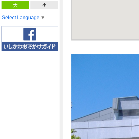
大
小
Select Language
▼