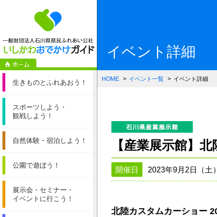
一般財団法人石
イベント詳細
HOME
イベント一覧
イベント詳細
生きものと
ふれあおう！
スポーツしよう・
観戦しよう！
自然体験・
宿泊しよう！
【産業展示館】北陸カ
公園で遊ぼう！
開催日
2023年9月2日（土
展示会・セミナー・
イベントに行こう！
北陸カスタムカーショー 20