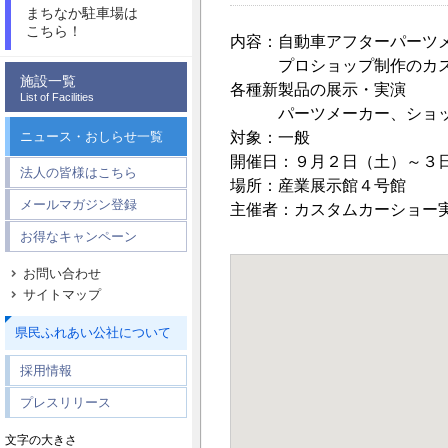
まちなか駐車場は
こちら！
内容：自動車アフターパーツ
プロショップ制作のカス
施設一覧
各種新製品の展示・実演
List of Facilities
パーツメーカー、ショッ
ニュース・おしらせ一覧
対象：一般
開催日：９月２日（土）～３日（
法人の皆様はこちら
場所：産業展示館４号館
メールマガジン登録
主催者：カスタムカーショ
お得なキャンペーン
お問い合わせ
サイトマップ
県民ふれあい公社について
採用情報
プレスリリース
文字の大きさ