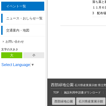
落ち葉と
イベント一覧
１１月６
3 配布場
ニュース・おしらせ一覧
交通案内・地図
お問い合わせ
文字の大きさ
大
小
Select Language
▼
西部緑地公園
石川県産業展示館 県立
TOP
施設利用申請書ダウンロード
西部緑地公園
石川県産業展示館