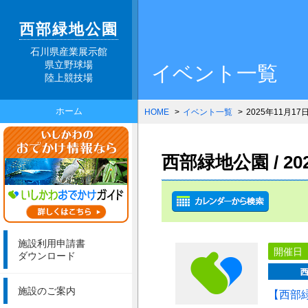
西部緑地公園
石川県産業展示館
県立野球場
イベント一覧
陸上競技場
ホーム
HOME
イベント一覧
2025年11月17
西部緑地公園 / 2
施設利用申請書
開催日
ダウンロード
施設のご案内
【西部