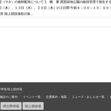
薪（マキ）の無料配布について 1 概 要 西部緑地公園の維持管理で発生する
日（木）、１３日（木）、２０日（木）の３日間 午前９：００～１０：００
所 陸上競技場前の落...
野球場 陸上競技場
施設のご案内
イベント一覧
交通案内・地図
ニュース・おしらせ一覧
県立野球場
陸上競技場