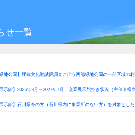
らせ一覧
緑地公園】埋蔵文化財試掘調査に伴う西部緑地公園の一部区域の利
展示館】2026年8月～2027年7月 産業展示館空き状況（主催者様向け
展示館】石川県外の方（石川県内に事業所のない方）を対象とした