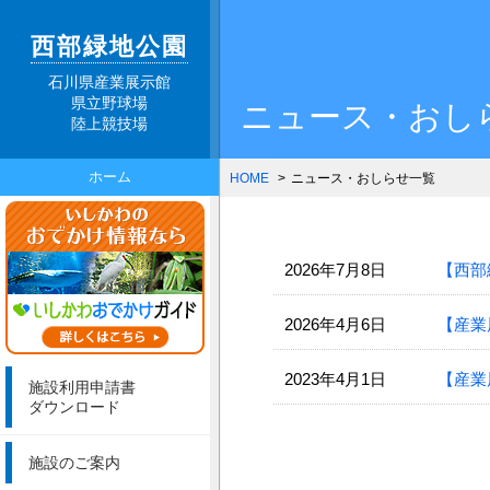
西部緑地公園
石川県産業展示館
県立野球場
ニュース・おし
陸上競技場
ホーム
HOME
ニュース・おしらせ一覧
2026年7月8日
【西部
2026年4月6日
【産業
2023年4月1日
【産業
施設利用申請書
ダウンロード
施設のご案内