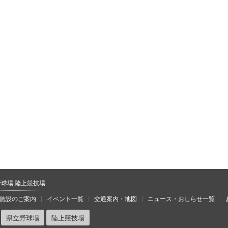
野球場 陸上競技場
施設のご案内
イベント一覧
交通案内・地図
ニュース・おしらせ一覧
県立野球場
陸上競技場