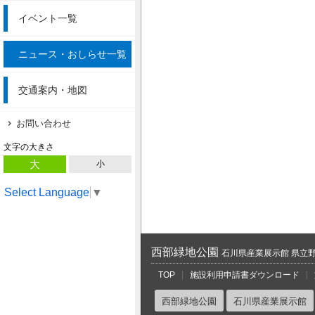
イベント一覧
ニュース・おしらせ一覧
交通案内・地図
お問い合わせ
文字の大きさ
大
小
Select Language
▼
西部緑地公園
石川県産業展示館 県立
TOP
施設利用申請書ダウンロード
西部緑地公園
石川県産業展示館