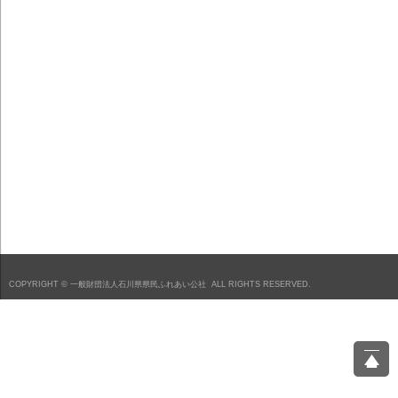
COPYRIGHT ©
一般財団法人石川県県民ふれあい公社
ALL RIGHTS RESERVED.