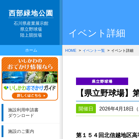
西部緑地公園
石川県産業展示館
県立野球場
イベント詳細
陸上競技場
ホーム
HOME
イベント一覧
イベント詳細
【県立野球場】
開催日
2026年4月18日
施設利用申請書
ダウンロード
施設のご案内
第１５４回北信越地区高