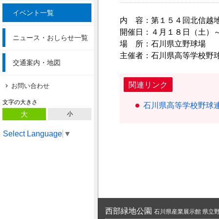
イベント一覧
内 容：第１５４回北信越
開催日：４月１８日（土）
ニュース・おしらせ一覧
場 所：石川県立野球場
主催者：石川県高等学校野
交通案内・地図
関連リンク
お問い合わせ
文字の大きさ
石川県高等学校野球
大
小
Select Language
▼
西部緑地公園
石川県産業展示館 県立