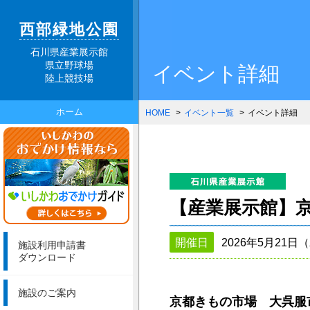
西部緑地公園
石川県産業展示館
県立野球場
イベント詳細
陸上競技場
ホーム
HOME
イベント一覧
イベント詳細
【産業展示館】
開催日
2026年5月21日
施設利用申請書
ダウンロード
施設のご案内
京都きもの市場 大