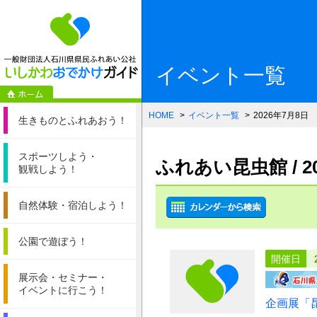
一般財団法人石
イベント一覧
HOME
イベント一覧
2026年7月8日
生きものと
ふれあおう！
スポーツしよう・
ふれあい昆虫館 / 
観戦しよう！
自然体験・
宿泊しよう！
公園で遊ぼう！
開催日
展示会・セミナー・
イベントに行こう！
企画展「