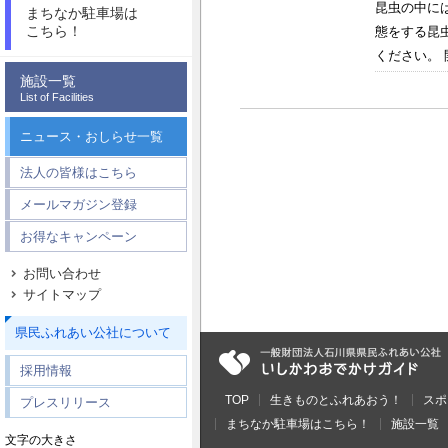
昆虫の中に
まちなか駐車場は
こちら！
態をする昆
ください。 開
施設一覧
List of Facilities
ニュース・おしらせ一覧
法人の皆様はこちら
メールマガジン登録
お得なキャンペーン
お問い合わせ
サイトマップ
県民ふれあい公社について
採用情報
TOP
生きものとふれあおう！
スポ
プレスリリース
まちなか駐車場はこちら！
施設一覧
文字の大きさ