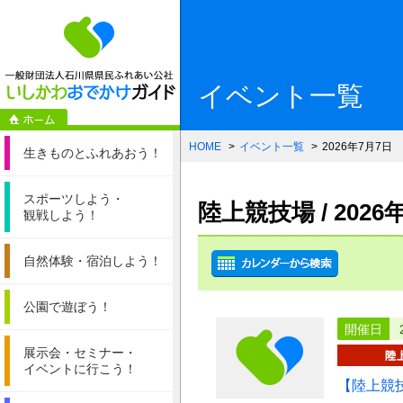
一般財団法人石
イベント一覧
HOME
イベント一覧
2026年7月7日
生きものと
ふれあおう！
スポーツしよう・
陸上競技場 / 20
観戦しよう！
自然体験・
宿泊しよう！
公園で遊ぼう！
開催日
展示会・セミナー・
イベントに行こう！
【陸上競