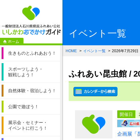
一般財団法人石
イベント一覧
HOME
イベント一覧
2026年7月29日
生きものと
ふれあおう！
スポーツしよう・
ふれあい昆虫館 / 
観戦しよう！
自然体験・
宿泊しよう！
公園で遊ぼう！
開催日
展示会・セミナー・
イベントに行こう！
企画展「