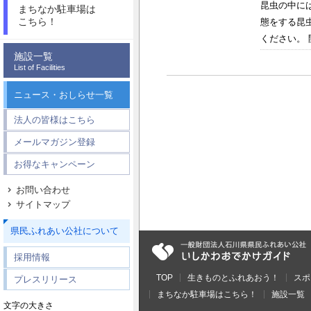
昆虫の中に
まちなか駐車場は
こちら！
態をする昆
ください。 開
施設一覧
List of Facilities
ニュース・おしらせ一覧
法人の皆様はこちら
メールマガジン登録
お得なキャンペーン
お問い合わせ
サイトマップ
県民ふれあい公社について
採用情報
TOP
生きものとふれあおう！
スポ
プレスリリース
まちなか駐車場はこちら！
施設一覧
文字の大きさ