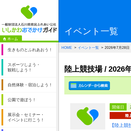
一般財団法人石
イベント一覧
HOME
イベント一覧
2026年7月28日
生きものと
ふれあおう！
スポーツしよう・
陸上競技場 / 202
観戦しよう！
自然体験・
宿泊しよう！
公園で遊ぼう！
開催日
展示会・セミナー・
イベントに行こう！
【陸上競