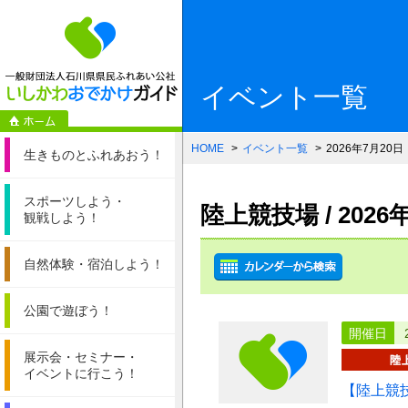
一般財団法人石
イベント一覧
HOME
イベント一覧
2026年7月20日
生きものと
ふれあおう！
スポーツしよう・
陸上競技場 / 202
観戦しよう！
自然体験・
宿泊しよう！
公園で遊ぼう！
開催日
展示会・セミナー・
イベントに行こう！
【陸上競