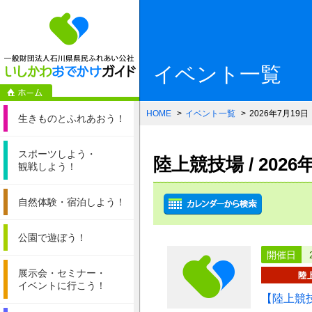
一般財団法人石
イベント一覧
HOME
イベント一覧
2026年7月19日
生きものと
ふれあおう！
スポーツしよう・
陸上競技場 / 202
観戦しよう！
自然体験・
宿泊しよう！
公園で遊ぼう！
開催日
展示会・セミナー・
イベントに行こう！
【陸上競