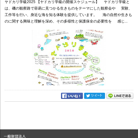
ヤドカリ学級2025 【ヤドカリ学級の開催スケジュール】 ヤドカリ学級と
は、磯の観察路で容易に見つかる生きものをテーマにした観察会や 実験、
工作等を行い、身近な海を知る体験を提供しています。 海の自然や生きも
のに関する興味と理解を深め、その多様性と保護保全の必要性を 感じ...