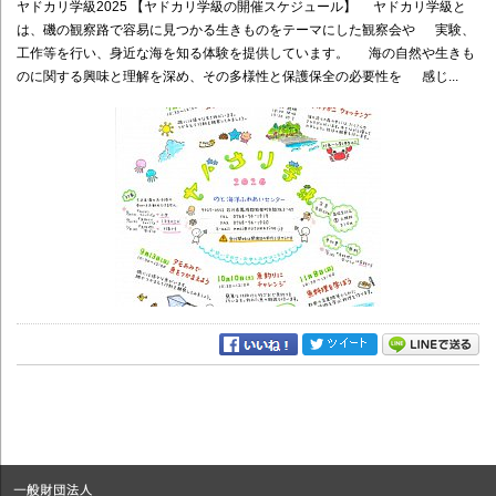
ヤドカリ学級2025 【ヤドカリ学級の開催スケジュール】 ヤドカリ学級と
は、磯の観察路で容易に見つかる生きものをテーマにした観察会や 実験、
工作等を行い、身近な海を知る体験を提供しています。 海の自然や生きも
のに関する興味と理解を深め、その多様性と保護保全の必要性を 感じ...