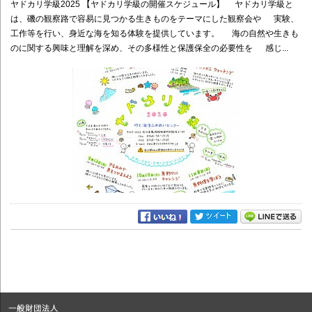
ヤドカリ学級2025 【ヤドカリ学級の開催スケジュール】 ヤドカリ学級と
は、磯の観察路で容易に見つかる生きものをテーマにした観察会や 実験、
工作等を行い、身近な海を知る体験を提供しています。 海の自然や生きも
のに関する興味と理解を深め、その多様性と保護保全の必要性を 感じ...