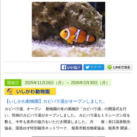
開催日
2025年11月24日（月）～ 2026年3月30日（月）
【いしかわ動物園】カピバラ湯がオープンしました。
カピバラ湯、オープン 動物園の冬の風物詩「カピバラ湯」の開湯式を行
い、恒例のカピバラ湯がオープンしました。 カピバラ湯も１５シーズン目を
数え、今年も各所の協力をいただき開湯しました。 共 催：辰口温泉観光
協会、国造ゆず特別栽培ネットワーク、 能美市観光物産協会、能美市 開湯...