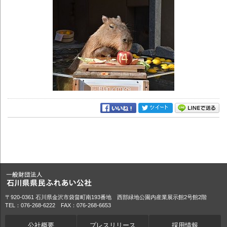
〒920-0361 石川県金沢市袋畠町南193番地 西部緑地公園内産業展示館2号館2階
TEL：076-268-6222 FAX：076-268-6653
公社概要
プレスリリース
採用情報