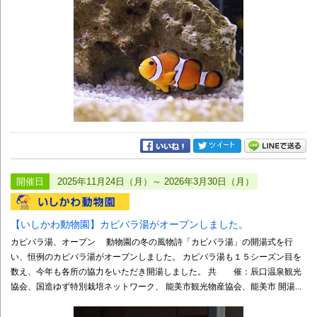
開催日
2025年11月24日（月）～ 2026年3月30日（月）
【いしかわ動物園】カピバラ湯がオープンしました。
カピバラ湯、オープン 動物園の冬の風物詩「カピバラ湯」の開湯式を行
い、恒例のカピバラ湯がオープンしました。 カピバラ湯も１５シーズン目を
数え、今年も各所の協力をいただき開湯しました。 共 催：辰口温泉観光
協会、国造ゆず特別栽培ネットワーク、 能美市観光物産協会、能美市 開湯...