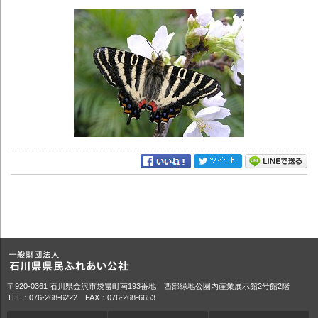
〒920-0361 石川県金沢市袋畠町南193番地 西部緑地公園内産業展示館2号館2階
TEL：076-268-6222 FAX：076-268-6653