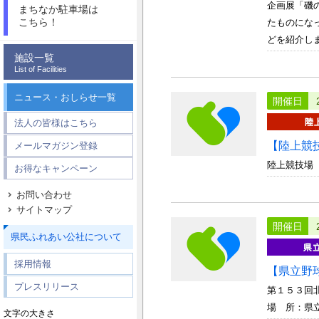
企画展「磯
まちなか駐車場は
こちら！
たものにな
どを紹介します
施設一覧
List of Facilities
ニュース・おしらせ一覧
開催日
法人の皆様はこちら
【陸上競
メールマガジン登録
陸上競技場
お得なキャンペーン
お問い合わせ
サイトマップ
開催日
県民ふれあい公社について
採用情報
【県立野
プレスリリース
第１５３回
場 所：県
文字の大きさ