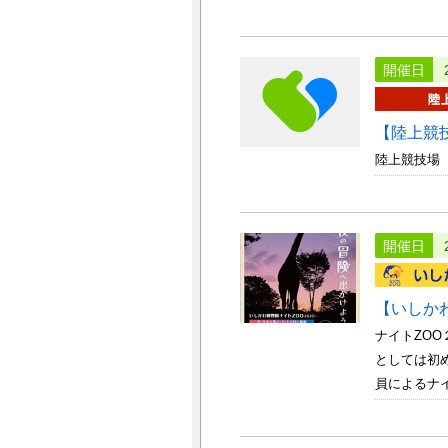
開催日
【陸上競
陸上競技場
開催日
【いしか
ナイトZO
としては初
員によるナイ