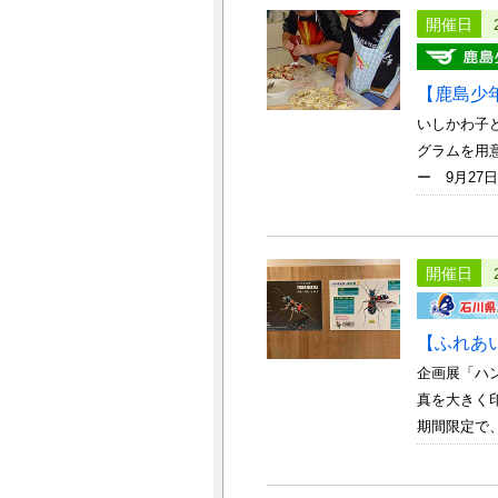
開催日
【鹿島少
いしかわ子
グラムを用
ー 9月27日～
開催日
【ふれあ
企画展「ハ
真を大きく
期間限定で、