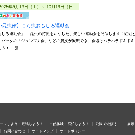
2025年9月13日（土）～ 10月19日（日）
い昆虫館】こん虫おもしろ運動会
もしろ運動会」 昆虫の特徴をいかした、楽しい運動会を開催します！紅組
。バッタの「ジャンプ大会」などの競技が観戦でき、会場はハラハラドキドキ
う！ 昆...
ーツしよう・観戦しよう！
自然体験・宿泊しよう！
公園で遊ぼう！
展示
お問い合わせ
サイトマップ
サイトポリシー