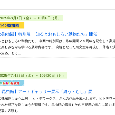
2025年8月1日（金）～ 10月6日（月）
わ動物園】特別展 「知るとおもしろい動物たち」開催
るとおもしろい動物たち」 今回の特別展は、昨年開園２５周年を記念して実
で楽しみながら学べる展示内容です。 廃墟となった研究室を再現し、薄暗く
集め、どう...
2025年7月23日（水）～ 10月20日（月）
い昆虫館】アートギャラリー展示「縫う・むし」展
の機械刺しゅう工房 「ヒトデワークス」さんの作品を展示します。ヒトデワ
かれた精巧な刺しゅうが特徴です。昆虫館の職員もその再現度の高さに驚くほ
事に表現し...