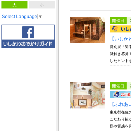
大
小
Select Language
▼
開催日
【いしか
特別展「知
謎解き感覚
したヒントを
開催日
【ふれあ
東京都在住
こだわり抜
様や質感を見