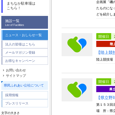
企画展「磯
まちなか駐車場は
こちら！
たものにな
どを紹介します
施設一覧
List of Facilities
ニュース・おしらせ一覧
開催日
法人の皆様はこちら
【陸上競
メールマガジン登録
陸上競技場
お得なキャンペーン
お問い合わせ
サイトマップ
開催日
県民ふれあい公社について
採用情報
【県立野
プレスリリース
第１５３回
場 所：県
文字の大きさ