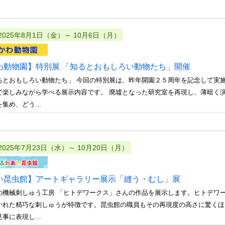
2025年8月1日（金）～ 10月6日（月）
わ動物園】特別展 「知るとおもしろい動物たち」開催
るとおもしろい動物たち」 今回の特別展は、昨年開園２５周年を記念して実
で楽しみながら学べる展示内容です。 廃墟となった研究室を再現し、薄暗く
集め、どう...
2025年7月23日（水）～ 10月20日（月）
い昆虫館】アートギャラリー展示「縫う・むし」展
の機械刺しゅう工房 「ヒトデワークス」さんの作品を展示します。ヒトデワ
かれた精巧な刺しゅうが特徴です。昆虫館の職員もその再現度の高さに驚くほ
事に表現し...