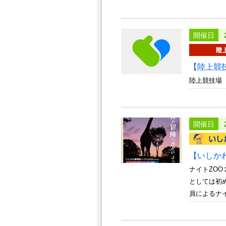
開催日
【陸上競
陸上競技場
開催日
【いしか
ナイトZO
としては初
員によるナイ