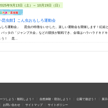
2025年9月13日（土）～ 10月19日（日）
い昆虫館】こん虫おもしろ運動会
もしろ運動会」 昆虫の特徴をいかした、楽しい運動会を開催します！紅組
。バッタの「ジャンプ大会」などの競技が観戦でき、会場はハラハラドキドキ
う！ 昆...
ーツしよう・観戦しよう！
自然体験・宿泊しよう！
公園で遊ぼう！
展示
お問い合わせ
サイトマップ
サイトポリシー