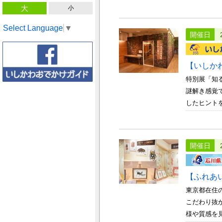
大
小
Select Language
▼
開催日
【いしか
特別展「知
謎解き感覚
したヒントを
開催日
【ふれあ
東京都在住
こだわり抜
様や質感を見