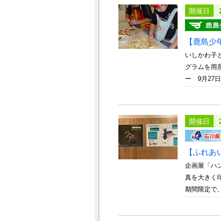
開催日
【鹿島少
いしかわ子
グラムを用
ー 9月27日～
開催日
【ふれあ
企画展「ハ
真を大きく
期間限定で、