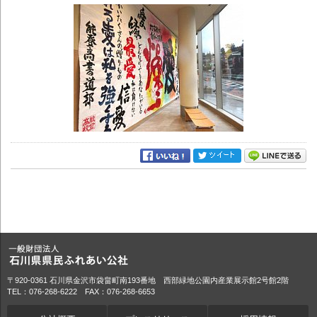
〒920-0361 石川県金沢市袋畠町南193番地 西部緑地公園内産業展示館2号館2階
TEL：076-268-6222 FAX：076-268-6653