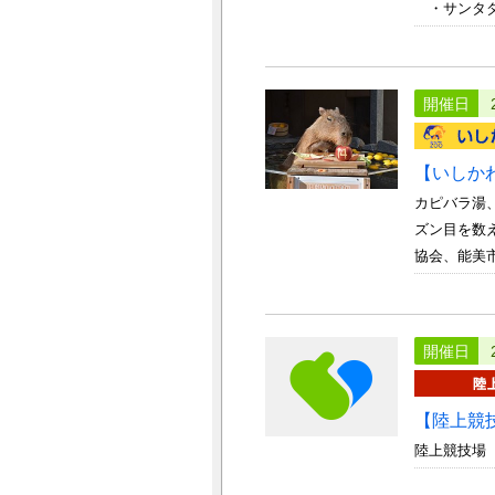
・サンタダイ
開催日
【いしか
カピバラ湯
ズン目を数
協会、能美市 
開催日
【陸上競
陸上競技場