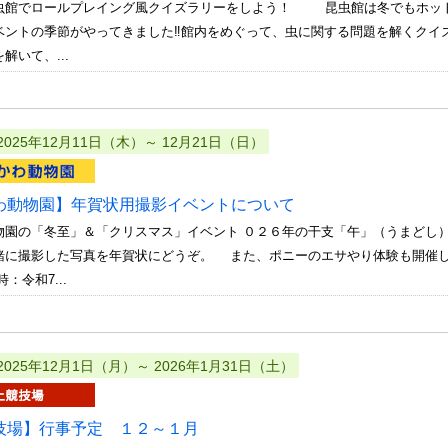
虫館でロールプレイング風クイズラリーをしよう！ 昆虫館は冬でもホット♪
ベントの季節がやってきました‼館内をめぐって、虫に関する問題を解くクイ
解いて、...
2025年12月11日（木）～ 12月21日（日）
わ動物園】年賀状用撮影イベントについて
物園の「冬至」＆「クリスマス」イベント ０２６年の干支「午」（うまどし
緒に撮影した写真を年賀状にどうぞ。 また、ポニーのエサやり体験も開催
：令和7...
2025年12月1日（月）～ 2026年1月31日（土）
技場】行事予定 １２～１月