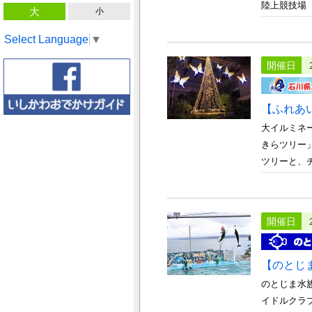
陸上競技場
大
小
Select Language
▼
開催日
【ふれあ
大イルミネ
きらツリー」
ツリーと、チ
開催日
【のとじ
のとじま水
イドルクラ