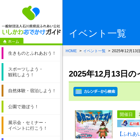
一般財団法人石
イベント一覧
HOME
イベント一覧
2025年12月13
生きものと
ふれあおう！
スポーツしよう・
2025年12月13
観戦しよう！
自然体験・
宿泊しよう！
公園で遊ぼう！
開催日
展示会・セミナー・
イベントに行こう！
【ふれあ