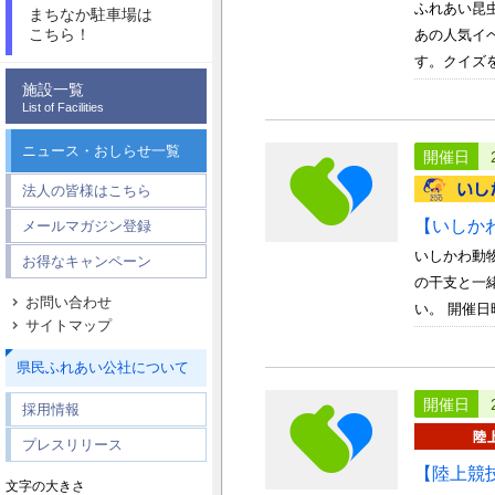
ふれあい昆
まちなか駐車場は
こちら！
あの人気イ
す。クイズを
施設一覧
List of Facilities
ニュース・おしらせ一覧
開催日
法人の皆様はこちら
【いしか
メールマガジン登録
いしかわ動
お得なキャンペーン
の干支と一
お問い合わせ
い。 開催日時
サイトマップ
県民ふれあい公社について
開催日
採用情報
プレスリリース
【陸上競
文字の大きさ