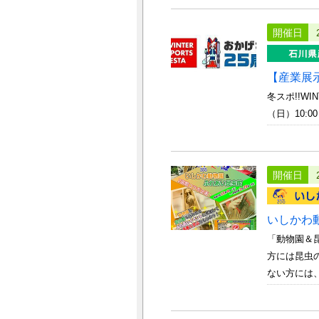
開催日
【産業展示館
冬スポ!!W
（日）10
開催日
いしかわ
「動物園＆
方には昆虫
ない方には、