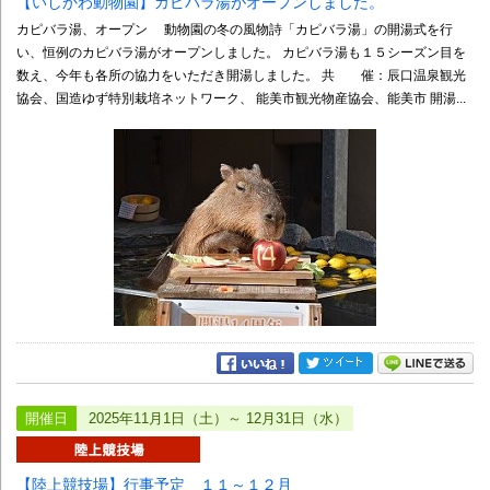
【いしかわ動物園】カピバラ湯がオープンしました。
カピバラ湯、オープン 動物園の冬の風物詩「カピバラ湯」の開湯式を行
い、恒例のカピバラ湯がオープンしました。 カピバラ湯も１５シーズン目を
数え、今年も各所の協力をいただき開湯しました。 共 催：辰口温泉観光
協会、国造ゆず特別栽培ネットワーク、 能美市観光物産協会、能美市 開湯...
開催日
2025年11月1日（土）～ 12月31日（水）
【陸上競技場】行事予定 １１～１２月