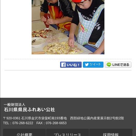
〒920-0361 石川県金沢市袋畠町南193番地 西部緑地公園内産業展示館2号館2階
TEL：076-268-6222 FAX：076-268-6653
公社概要
プレスリリース
採用情報