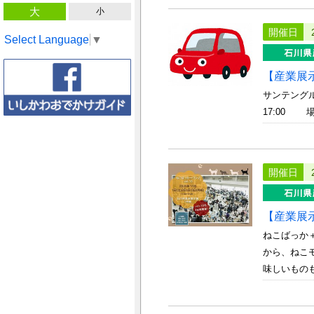
大
小
開催日
Select Language
▼
【産業展
サンテング
17:00
開催日
【産業展
ねこばっか
から、ねこモ
味しいものも