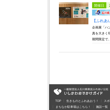
開催日
【ふれあ
企画展「ハ
真を大きく
期間限定で、
TOP
生きものとふれあおう！
スポ
まちなか駐車場はこちら！
施設一覧