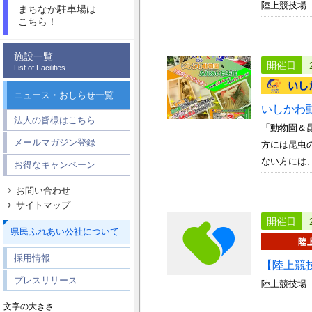
陸上競技場
まちなか駐車場は
こちら！
施設一覧
開催日
List of Facilities
ニュース・おしらせ一覧
いしかわ
法人の皆様はこちら
「動物園＆
メールマガジン登録
方には昆虫
ない方には、
お得なキャンペーン
お問い合わせ
サイトマップ
開催日
県民ふれあい公社について
採用情報
【陸上競
プレスリリース
陸上競技場
文字の大きさ