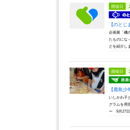
開催日
【のとじ
企画展「磯
たものにな
どを紹介します
開催日
【鹿島少
いしかわ子
グラムを用
ー 9月27日～