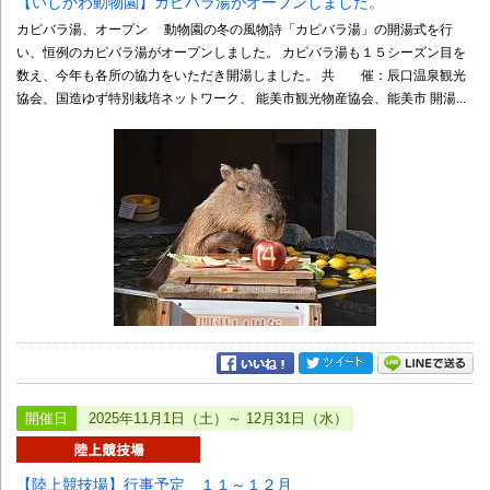
【いしかわ動物園】カピバラ湯がオープンしました。
カピバラ湯、オープン 動物園の冬の風物詩「カピバラ湯」の開湯式を行
い、恒例のカピバラ湯がオープンしました。 カピバラ湯も１５シーズン目を
数え、今年も各所の協力をいただき開湯しました。 共 催：辰口温泉観光
協会、国造ゆず特別栽培ネットワーク、 能美市観光物産協会、能美市 開湯...
開催日
2025年11月1日（土）～ 12月31日（水）
【陸上競技場】行事予定 １１～１２月