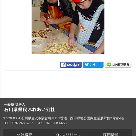
〒920-0361 石川県金沢市袋畠町南193番地 西部緑地公園内産業展示館2号館2階
TEL：076-268-6222 FAX：076-268-6653
公社概要
プレスリリース
採用情報