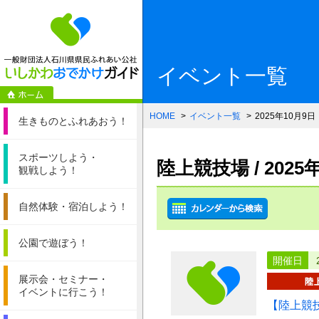
一般財団法人石
イベント一覧
HOME
イベント一覧
2025年10月9日
生きものと
ふれあおう！
スポーツしよう・
陸上競技場 / 202
観戦しよう！
自然体験・
宿泊しよう！
公園で遊ぼう！
開催日
展示会・セミナー・
イベントに行こう！
【陸上競