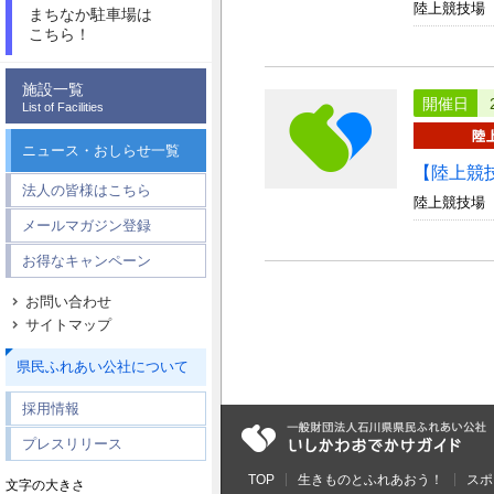
陸上競技場
まちなか駐車場は
こちら！
施設一覧
開催日
List of Facilities
ニュース・おしらせ一覧
【陸上競
法人の皆様はこちら
陸上競技場
メールマガジン登録
お得なキャンペーン
お問い合わせ
サイトマップ
県民ふれあい公社について
採用情報
プレスリリース
TOP
生きものとふれあおう！
スポ
文字の大きさ