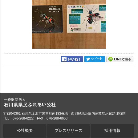
〒920-0361 石川県金沢市袋畠町南193番地 西部緑地公園内産業展示館2号館2階
TEL：076-268-6222 FAX：076-268-6653
公社概要
プレスリリース
採用情報