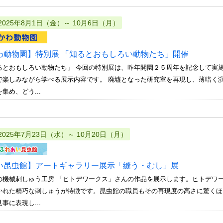
2025年8月1日（金）～ 10月6日（月）
わ動物園】特別展 「知るとおもしろい動物たち」開催
るとおもしろい動物たち」 今回の特別展は、昨年開園２５周年を記念して実
で楽しみながら学べる展示内容です。 廃墟となった研究室を再現し、薄暗く
集め、どう...
2025年7月23日（水）～ 10月20日（月）
い昆虫館】アートギャラリー展示「縫う・むし」展
の機械刺しゅう工房 「ヒトデワークス」さんの作品を展示します。ヒトデワ
かれた精巧な刺しゅうが特徴です。昆虫館の職員もその再現度の高さに驚くほ
事に表現し...