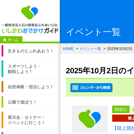
一般財団法人石
イベント一覧
HOME
イベント一覧
2025年10月2日
生きものと
ふれあおう！
スポーツしよう・
2025年10月2日
観戦しよう！
自然体験・
宿泊しよう！
公園で遊ぼう！
開催日
展示会・セミナー・
イベントに行こう！
【陸上競