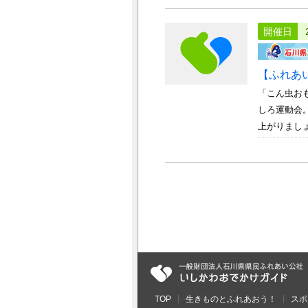
開催日
【ふれあ
「こん虫お
しろ運動会
上がりましょ
TOP
生きものとふれあおう！
スポ