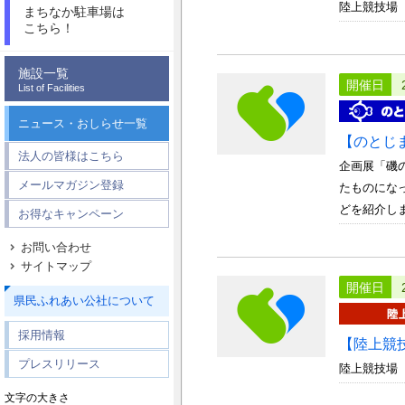
陸上競技場
まちなか駐車場は
こちら！
施設一覧
開催日
List of Facilities
ニュース・おしらせ一覧
【のとじ
法人の皆様はこちら
企画展「磯
メールマガジン登録
たものにな
どを紹介します
お得なキャンペーン
お問い合わせ
サイトマップ
開催日
県民ふれあい公社について
採用情報
【陸上競
プレスリリース
陸上競技場
文字の大きさ