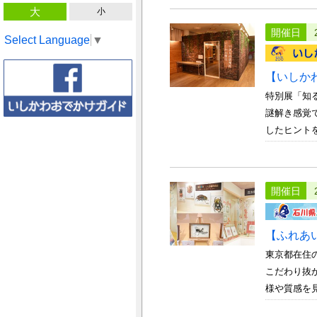
大
小
開催日
Select Language
▼
【いしか
特別展「知
謎解き感覚
したヒントを
開催日
【ふれあ
東京都在住
こだわり抜
様や質感を見