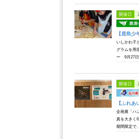
開催日
【鹿島少
いしかわ子
グラムを用
ー 9月27日～
開催日
【ふれあ
企画展「ハ
真を大きく
期間限定で、