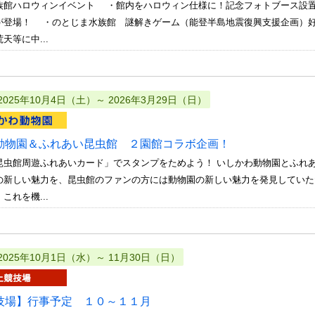
族館ハロウィンイベント ・館内をハロウィン仕様に！記念フォトブース設
が登場！ ・のとじま水族館 謎解きゲーム（能登半島地震復興支援企
天等に中...
2025年10月4日（土）～ 2026年3月29日（日）
動物園＆ふれあい昆虫館 ２園館コラボ企画！
昆虫館周遊ふれあいカード」でスタンプをためよう！ いしかわ動物園とふれ
の新しい魅力を、昆虫館のファンの方には動物園の新しい魅力を発見していた
これを機...
2025年10月1日（水）～ 11月30日（日）
技場】行事予定 １０～１１月