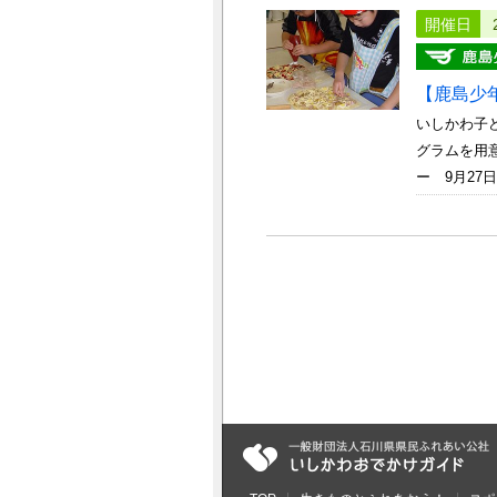
開催日
【鹿島少
いしかわ子
グラムを用
ー 9月27日～