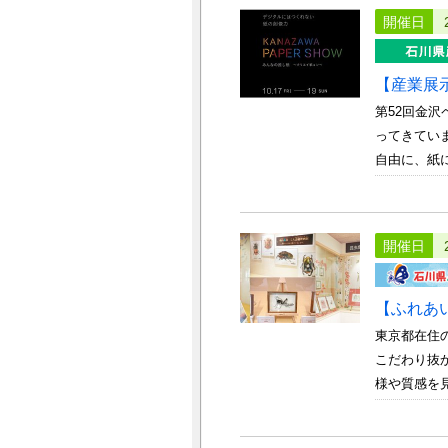
開催日
【産業展
第52回金
ってきてい
自由に、紙に
開催日
【ふれあ
東京都在住
こだわり抜
様や質感を見