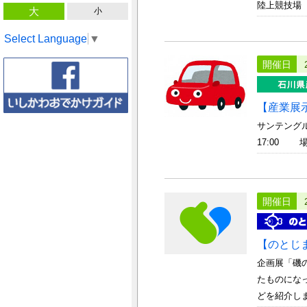
陸上競技場
大
小
Select Language
▼
開催日
【産業展
サンテング
17:00
開催日
【のとじ
企画展「磯
たものにな
どを紹介します