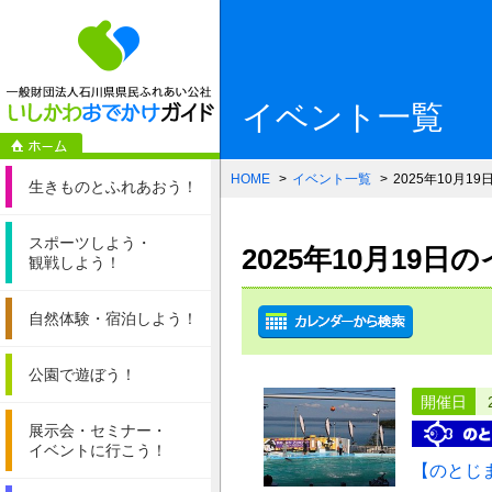
一般財団法人石
イベント一覧
HOME
イベント一覧
2025年10月19
生きものと
ふれあおう！
スポーツしよう・
2025年10月19
観戦しよう！
自然体験・
宿泊しよう！
公園で遊ぼう！
開催日
展示会・セミナー・
イベントに行こう！
【のとじ