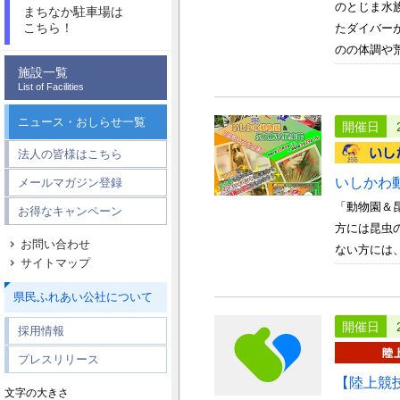
のとじま水
まちなか駐車場は
こちら！
たダイバー
のの体調や荒
施設一覧
List of Facilities
ニュース・おしらせ一覧
開催日
法人の皆様はこちら
いしかわ
メールマガジン登録
「動物園＆
お得なキャンペーン
方には昆虫
お問い合わせ
ない方には、
サイトマップ
県民ふれあい公社について
開催日
採用情報
プレスリリース
【陸上競
文字の大きさ