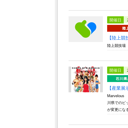
開催日
【陸上競
陸上競技場
開催日
【産業展示
Marve
川県でのビッ
が変更になる