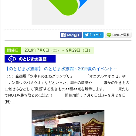
開催日
2019年7月6日（土）～ 9月29日（日）
【のとじま水族館】 のとじま水族館～2019夏のイベント～
（１）企画展「水中ものまねグランプリ」 「オニダルマオコゼ」や
「ナンヨウツバメウオ」などといった、周囲の環境や ほかの生きもの
に似せるなどして”擬態”する生きもの○○種○○点を展示します。 果たし
てNO.1を勝ち取るのは誰だ！ 開催期間：７月６日(土)～９月２９日
(日) ...