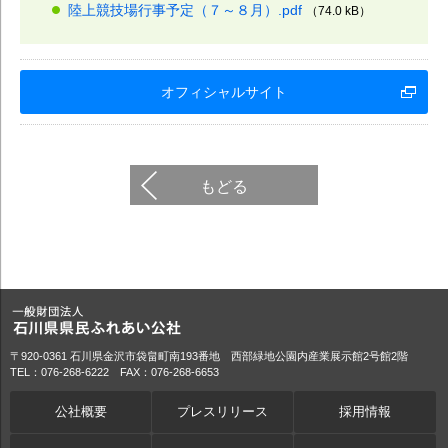
陸上競技場行事予定（７～８月）.pdf
（74.0 kB）
オフィシャルサイト
もどる
〒920-0361 石川県金沢市袋畠町南193番地 西部緑地公園内産業展示館2号館2階
TEL：076-268-6222 FAX：076-268-6653
公社概要
プレスリリース
採用情報