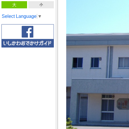
大
小
Select Language
▼