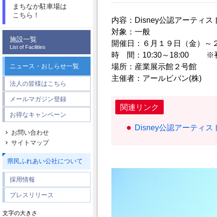
まちなか駐車場は
こちら！
内容：Disney公認アーティ
対象：一般
施設一覧
開催日：６月１９日（金）
List of Facilities
時 間：10:30～18:00 ※初
ニュース・おしらせ一覧
場所：産業展示館２号館
主催者：アールビバン(株)
法人の皆様はこちら
メールマガジン登録
関連リンク
お得なキャンペーン
Disney公認アーティス
お問い合わせ
サイトマップ
県民ふれあい公社について
採用情報
プレスリリース
文字の大きさ