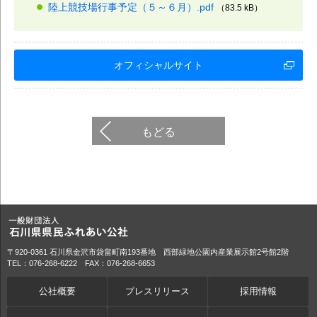
陸上競技場行事予定（５～６月）.pdf
（83.5 kB）
オフィシャルサイト
もどる
〒920-0361 石川県金沢市袋畠町南193番地 西部緑地公園内産業展示館2号館2階
TEL：076-268-6222 FAX：076-268-6653
公社概要
プレスリリース
採用情報